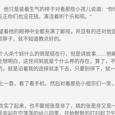
他只是装着生气的样子对着那些小孩儿说道：“你
反正你们也没花钱，凑活着听个乐和呗。”
着他的眼神中全都充满了鄙视，并且有的还对他竖
那胖子，就不知道教点好的。
人杀个妖什么的倒是挺在行，但是讲故事……他确
全想明白，这世间到底是个什么养的存在，算了，
的，就是沿着我的选择就走下去，只要别停下，就
一靠，看了看手机，然后对着那些小祖宗们一笑，
实了起来，也不鄙视张是非了，搞的张是非又是一
是非站在空荡荡的幼儿园里，开始默默的打扫起卫