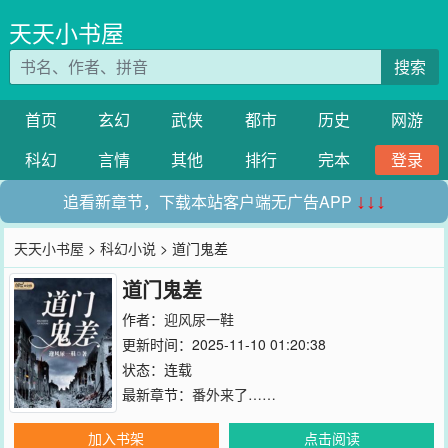
天天小书屋
搜索
首页
玄幻
武侠
都市
历史
网游
科幻
言情
其他
排行
完本
登录
追看新章节，下载本站客户端无广告APP
↓↓↓
天天小书屋
>
科幻小说
> 道门鬼差
道门鬼差
作者：
迎风尿一鞋
更新时间：2025-11-10 01:20:38
状态：连载
最新章节：
番外来了……
加入书架
点击阅读