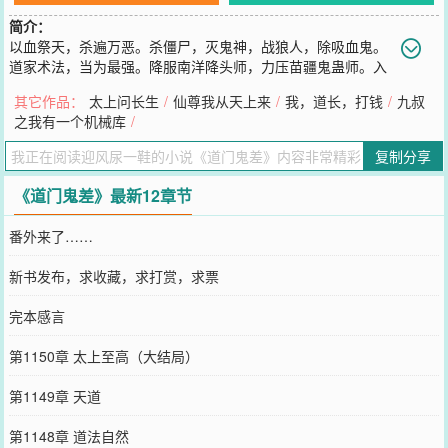
简介：
以血祭天，杀遍万恶。杀僵尸，灭鬼神，战狼人，除吸血鬼。
道家术法，当为最强。降服南洋降头师，力压苗疆鬼蛊师。入
湘西之地，遇赶尸之人。一路北上，迎出马仙。主角李长生，修得道
其它作品：
太上问长生
/
仙尊我从天上来
/
我，道长，打钱
/
九叔
家无上术法，原可斩三尸入圣，飞升成仙，却发下宏愿，滞留人间界
之我有一个机械库
/
千年。（撒娇卖萌打滚求收藏，求推荐票。）
您要是觉得《
道门鬼差
》还不错的话请不要忘记向您QQ群和微博微信
复制分享
里的朋友推荐哦！
《道门鬼差》最新12章节
番外来了……
新书发布，求收藏，求打赏，求票
完本感言
第1150章 太上至高（大结局）
第1149章 天道
第1148章 道法自然