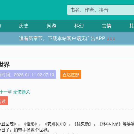
市
历史
网游
科幻
言情
其
追看新章节，下载本站客户端无广告APP
↓↓↓
世界
时间：2026-01-11 02:07:10
直达底部
十一章 无伤通关
阅读
小丑回魂》，《怪形》，《安娜贝尔》，《猛鬼街》，《林中小屋》等等
小日子，捎带手拯救个世界。