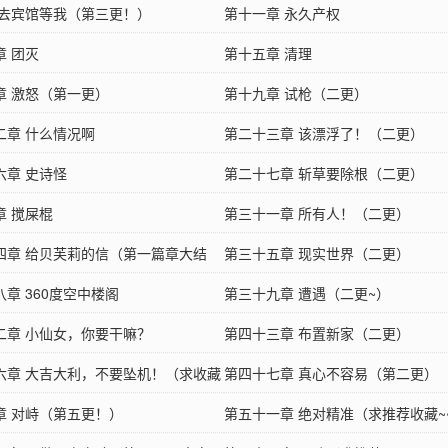
 去宾馆等我（第三更！）
第十一章 永久产权
章 团灭
第十五章 清理
章 激怒（第一更）
第十九章 试枪（二更）
二章 什么情况啊
第二十三章 该漂浮了！（二更）
六章 史诗怪
第二十七章 斩草要除根（二更）
章 搅屎棍
第三十一章 所有人！（二更）
四章 给贝芙莉的信（第一篇章大结
第三十五章 现实世界（二更）
章 360度空中楼阁
第三十九章 遭遇（二更~）
二章 小仙女，你要干嘛？
第四十三章 布置新家（二更）
六章 大吉大利，不要坠机！（求收藏
第四十七章 真心不容易（第二更）
）
章 对峙（第五更！）
第五十一章 绝对精准（求推荐收藏~