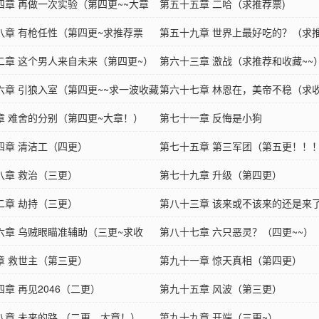
四章 再做一次实验（第四更~~大章
第五十五章 二哈（求推荐票)
八章 有枪任性（第四更~求推荐票
第五十九章 世界上最好吃的？（求
二章 这个男人来自未来（第四更~）
收藏~）
第六十三章 激战（求推荐和收藏~~
六章 引狼入室（第四更~~求一波收藏
第六十七章 林恩在，美帝不稳（求
票！）
章 难舍的分别（第四更~大章！）
荐~~）
第七十一章 反悔是小狗
四章 清洁工（四更）
第七十五章 第三军团（第五更！！
八章 救治（三更）
第七十九章 升级（第四更）
二章 劫持（三更）
第八十三章 该来或不该来的还是来
六章 乌贼眼瞄准辅助（三更~求收
拉）
第八十七章 六只恶灵？（四更~~）
章 救世主（第三更）
第九十一章 惊天真相（第四更）
章 再见2046（二更）
第九十五章 风波（第三更）
八章 未来的路 （二更，大章！）
第九十九章 开端（三更~）