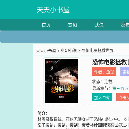
天天小书屋
首页
玄幻
武侠
都
天天小书屋
>
科幻小说
> 恐怖电影拯救世界
恐怖电影拯救
作者：
鱼珈
更新
状态：连载
最新章节：
第三百五
加入书架
点击
简介：
林恩获得系统，可以无限穿越于恐怖电影之中。《
忘了搜刮，搜刮，搜刮！带着补给回到现实世界过