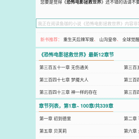
您要是觉得《
恐怖电影拯救世界
》还不错的话请不
新书推荐：
重生天后辣军嫂
、
山沟皇帝
、
全球觉
《恐怖电影拯救世界》最新12章节
第三百五十一章 无伤通关
第三百
第三百四十七章 梦魇大人
第三百
第三百四十三章 神一样的存在
第三百
章节列表，第1章~ 100章/共339章
第一章 初到德里
第二章 
第五章 贝芙莉
第六章