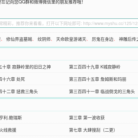
要忘记向您QQ群和微博微信里的朋友推荐哦！
醒
、
修仙界盗墓贼
、
纹阴师
、
天命欧皇游诸天
、
厉鬼在身边
、
神雕后传
五十章 寂静岭里的旧日之神
第三百四十九章 K城寂静岭
四十六章 处死
第三百四十五章 詹姆斯和玛丽
四十二章 拯救三角头
第三百四十一章 临战倒戈的三角头
亨利.鲍瑞斯
第三章 第一波收获
 火线救援
第七章 大肆搜刮（二更）