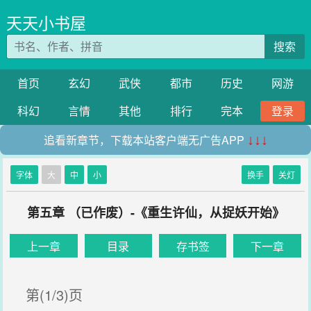
天天小书屋
搜索
首页
玄幻
武侠
都市
历史
网游
科幻
言情
其他
排行
完本
登录
追看新章节，下载本站客户端无广告APP
↓↓↓
字体
大
中
小
换手
关灯
第五章 （已作废）-《重生许仙，从捉妖开始》
上一章
目录
存书签
下一章
第(1/3)页