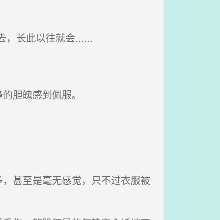
此以往就会......
锋的胆魄感到佩服。
，甚至是毫无感觉，只不过衣服被