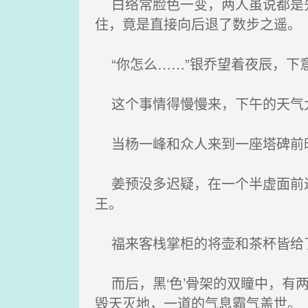
白络常脸色一变，两人虽说都是先
住，竟是直接向后退了数步之遥。
“你怎么……”银乔望着夜辰，下
这个事情得慢慢来，下午的天气
当杨一峰和众人来到一座塔碑前时
姜预没多迟疑，在一个半虚面前迟
王。
福来客栈掌柜的将壶和茶杯皆给了
而后，黑‘色’骨架的双瞳中，有
毁天灭地，一道的气息霸气盖世。