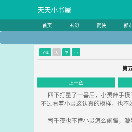
天天小书屋
首页
玄幻
武侠
都
字体
大
中
小
第
上一章
四下打量了一番后，小灵伸手摸了
不过看着小灵这认真的模样，也不好
司千夜也不管小灵怎么闹腾，皱着