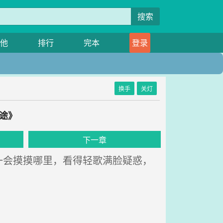
搜索
他
排行
完本
登录
换手
关灯
途》
下一章
会摸摸哪里，看得轻歌满脸疑惑，