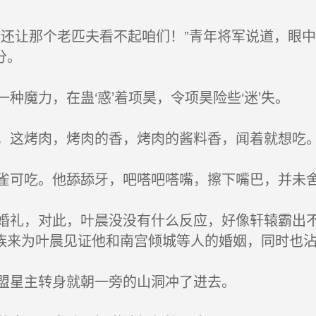
还让那个老匹夫看不起咱们！”青年将军说道，眼
分。
魔力，在蛊‘惑’着项昊，令项昊险些‘迷’失。
这烤肉，烤肉的香，烤肉的酱料香，闻着就想吃。
可吃。他舔舔牙，吧嗒吧嗒嘴，擦下嘴巴，并未
礼，对此，叶晨没没有什么反应，好像轩辕霸出不
族来为叶晨见证他和南宫倾城等人的婚姻，同时也
盟星主转身就朝一旁的山洞冲了进去。