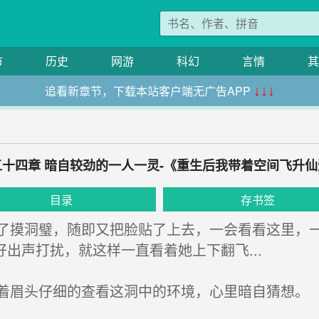
市
历史
网游
科幻
言情
其
追看新章节，下载本站客户端无广告APP
↓↓↓
五十四章 暗自较劲的一人一灵-《重生后我带着空间飞升仙
目录
存书签
摸洞璧，随即又把脸贴了上去，一会看看这里，一
出声打扰，就这样一直看着她上下翻飞...
眉头仔细的查看这洞中的环境，心里暗自猜想。