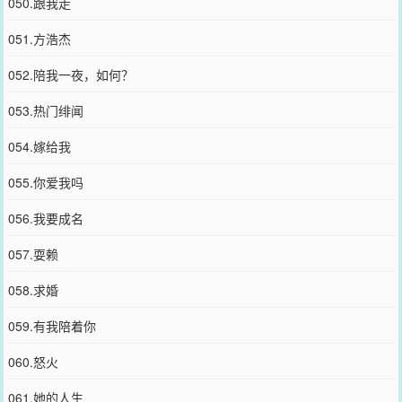
050.跟我走
051.方浩杰
052.陪我一夜，如何？
053.热门绯闻
054.嫁给我
055.你爱我吗
056.我要成名
057.耍赖
058.求婚
059.有我陪着你
060.怒火
061.她的人生