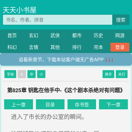
天天小书屋
搜索
首页
玄幻
武侠
都市
历史
网游
科幻
言情
其他
排行
完本
登录
追看新章节，下载本站客户端无广告APP
↓↓↓
字体
大
中
小
换手
关灯
第825章 钥匙在他手中-《这个剧本杀绝对有问题》
上一章
目录
存书签
下一章
进入了市长的办公室的瞬间。