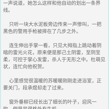
一声说道，她怎么这样和他自动的划出一条界
线。
只听一块大水泥板旁边传来一声惨叫，一把
黑色的警用手枪被摔在了几步之外。
连生伸出手掌一看，只见大拇指上跳动着阴
暗的雷光火花，原来便是那己土阴雷，至阴至
柔，可控于掌心发雷，杀人于无形之中。杜萌见
状，连忙向他祝贺。
心里感觉很温暖的苏暖暖刚刚走进浴室，正
要关门，段承煜却走了过来。
窗外垂柳已经长出了细长的叶子，迎风一
吹，倒是显得格外有生机。