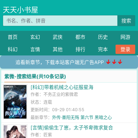
天天小书屋
搜索
首页
玄幻
武侠
都市
历史
网游
科幻
言情
其他
排行
完本
登录
↓↓↓
追看新章节，下载本站客户端无广告APP
紫微-搜索结果(共10条记录)
[科幻]带着机械之心征服星海
作者：
不务正业的紫微君
状态：连载
更新时间：09-29 01:40:55
最新章节：
外传·墨阳无殇 第六节 黑暗之心
[言情]偷偷生了崽，太子爷卑微求复合
作者：
匠紫