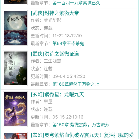
最新章节：
第一百四十九章蓄谋已久
[武侠]封神之紫微大帝
作者：
梦光华影
状态：连载
更新时间：11-22 18:12:10
最新章节：
第64章王毕杀鬼
[武侠]洪荒之紫微证道
作者：
三生残雪
状态：连载
更新时间：09-04 05:42:20
最新章节：
第160章超然于万物之上
[玄幻]紫微星：龙曜九天
作者：
辜量
状态：连载
更新时间：05-15 22:10:16
最新章节：
第150章 紫微定鼎，万古流芳
[玄幻]灵穹紫焰血仇破界震九天！复活把我的爱