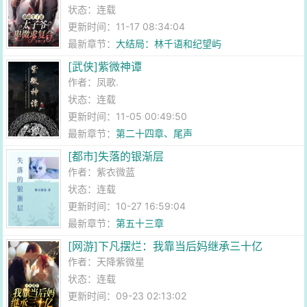
状态：连载
更新时间：11-17 08:34:04
最新章节：
大结局：林千语和纪望屿
[武侠]紫微神谭
作者：
凤歌.
状态：连载
更新时间：11-05 00:49:50
最新章节：
第二十四章、尾声
[都市]失落的银渐层
作者：
紫衣微蓝
状态：连载
更新时间：10-27 16:59:04
最新章节：
第五十三章
[网游]下凡摆烂：我靠当后妈继承三十亿
作者：
天降紫微星
状态：连载
更新时间：09-23 02:13:02