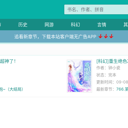
市
历史
网游
科幻
言情
其
↓↓↓
追看新章节，下载本站客户端无广告APP
又超神了！
[科幻]重生绝
作者：
钟小瓷
状态：完本
更新时间：09-08 
粑，抱~（大结局）
最新章节：
766