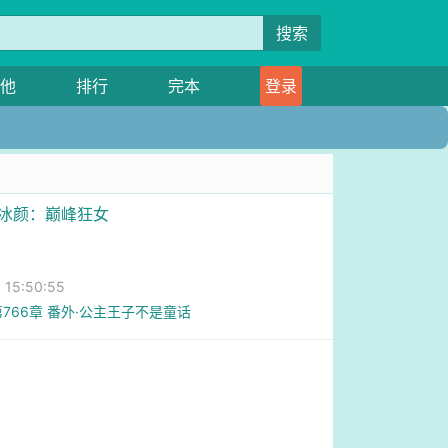
搜索
他
排行
完本
登录
色冰颜：巅峰狂女
15:50:55
.第766章 番外·公主王子不是童话